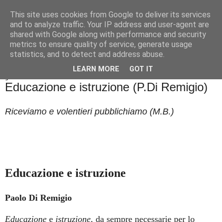
This site uses cookies from Google to deliver its services
Badiale & Tringali
and to analyze traffic. Your IP address and user-agent are
shared with Google along with performance and security
metrics to ensure quality of service, generate usage
statistics, and to detect and address abuse.
▼
LEARN MORE
GOT IT
giovedì 17 ottobre 2019
Educazione e istruzione (P.Di Remigio)
Riceviamo e volentieri pubblichiamo (M.B.)
Educazione e istruzione
Paolo Di Remigio
Educazione
e
istruzione
, da sempre necessarie per lo