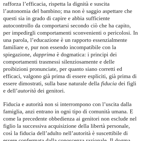
rafforza l’efficacia, rispetta la dignità e suscita
l’autonomia del bambino; ma non è saggio aspettare che
questi sia in grado di capire e abbia sufficiente
autocontrollo da comportarsi secondo ciò che ha capito,
per impedirgli comportamenti sconvenienti o pericolosi. In
una parola, l’educazione è un rapporto essenzialmente
familiare e, pur non essendo incompatibile con la
spiegazione,
dapprima
è dogmatica: i principi dei
comportamenti trasmessi silenziosamente e delle
proibizioni pronunciate, per quanto siano corretti ed
efficaci, valgono già prima di essere espliciti, già prima di
essere dimostrati, sulla base naturale della
fiducia
dei figli
e dell’
autorità
dei genitori.
Fiducia e autorità non si interrompono con l’uscita dalla
famiglia, anzi entrano in ogni tipo di comunità umana. E
come la precedente obbedienza ai genitori non esclude nel
figlio la successiva acquisizione della libertà personale,
così la fiducia dell’adulto nell’autorità è suscettibile di
essere confermata dalla conoscenza razionale. Il dogma