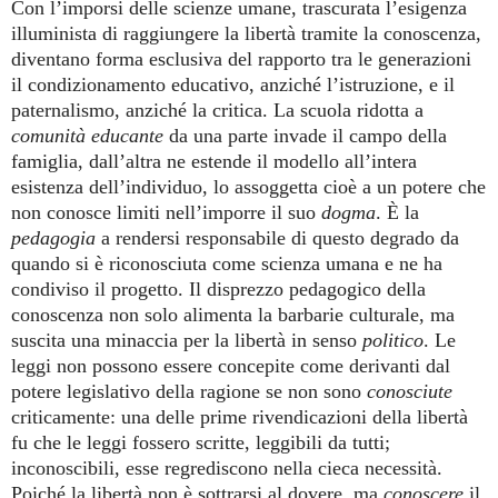
Con l’imporsi delle scienze umane, trascurata l’esigenza
illuminista di raggiungere la libertà tramite la conoscenza,
diventano forma esclusiva del rapporto tra le generazioni
il condizionamento educativo, anziché l’istruzione, e il
paternalismo, anziché la critica. La scuola ridotta a
comunità educante
da una parte invade il campo della
famiglia, dall’altra ne estende il modello all’intera
esistenza dell’individuo, lo assoggetta cioè a un potere che
non conosce limiti nell’imporre il suo
dogma
. È la
pedagogia
a rendersi responsabile di questo degrado da
quando si è riconosciuta come scienza umana e ne ha
condiviso il progetto. Il disprezzo pedagogico della
conoscenza non solo alimenta la barbarie culturale, ma
suscita una minaccia per la libertà in senso
politico
. Le
leggi non possono essere concepite come derivanti dal
potere legislativo della ragione se non sono
conosciute
criticamente: una delle prime rivendicazioni della libertà
fu che le leggi fossero scritte, leggibili da tutti;
inconoscibili, esse regrediscono nella cieca necessità.
Poiché la libertà non è sottrarsi al dovere, ma
conoscere
il