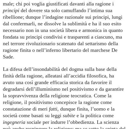
male; chi poi voglia giustificati davanti alla ragione i
principi
del dovere sta solo camuffando l’intima sua
ribellione; dunque l’indagine razionale sui principi, lungi
dal confermarli, ne dissolve la sublimità e ha il suo esito
necessario non in una società libera e armonica in quanto
fondata su principi condivisi e trasparenti a ciascuno, ma
nel terrore rivoluzionario scatenato dal settarismo della
ragione finita o nell’inferno libertario del marchese De
Sade.
La difesa dell’insondabilità del dogma sulla base della
finità della ragione, alleatasi all’accidia filosofica, ha
avuto una così grande efficacia storica da favorire il
degradarsi dell’illuminismo nel positivismo e da garantire
la sopravvivenza della religione teocratica. Come la
religione, il positivismo concepisce la ragione come
constatazione di meri
fatti
, dunque finita, l’uomo e la
società come basati su leggi
subite
e la politica come
ingegneria
sociale per indurre l’obbedienza. La scienza
può anche respingere la religione; ma se sotto la spinta del