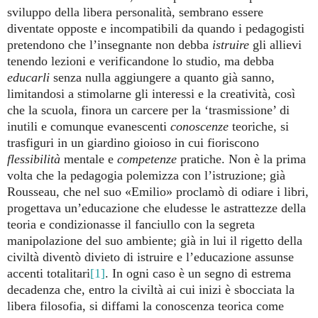
sviluppo della libera personalità, sembrano essere
diventate opposte e incompatibili da quando i pedagogisti
pretendono che l’insegnante non debba
istruire
gli allievi
tenendo lezioni e verificandone lo studio, ma debba
educarli
senza nulla aggiungere a quanto già sanno,
limitandosi a stimolarne gli interessi e la creatività, così
che la scuola, finora un carcere per la ‘trasmissione’ di
inutili e comunque evanescenti
conoscenze
teoriche, si
trasfiguri in un giardino gioioso in cui fioriscono
flessibilità
mentale e
competenze
pratiche. Non è la prima
volta che la pedagogia polemizza con l’istruzione; già
Rousseau, che nel suo «Emilio» proclamò di odiare i libri,
progettava un’educazione che eludesse le astrattezze della
teoria e condizionasse il fanciullo con la segreta
manipolazione del suo ambiente; già in lui il rigetto della
civiltà diventò divieto di istruire e l’educazione assunse
accenti totalitari
[1]
. In ogni caso è un segno di estrema
decadenza che, entro la civiltà ai cui inizi è sbocciata la
libera filosofia, si diffami la conoscenza teorica come