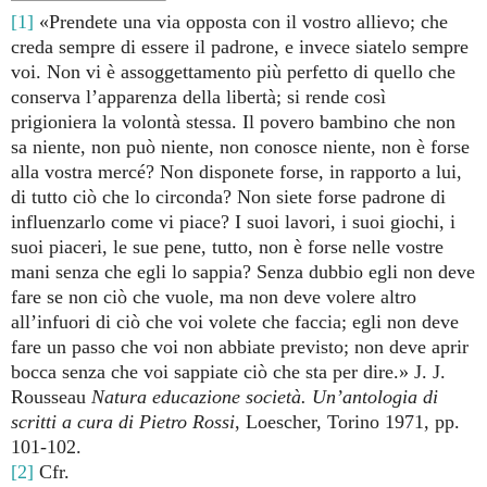
[1]
«Prendete una via opposta con il vostro allievo; che
creda sempre di essere il padrone, e invece siatelo sempre
voi. Non vi è assoggettamento più perfetto di quello che
conserva l’apparenza della libertà; si rende così
prigioniera la volontà stessa. Il povero bambino che non
sa niente, non può niente, non conosce niente, non è forse
alla vostra mercé? Non disponete forse, in rapporto a lui,
di tutto ciò che lo circonda? Non siete forse padrone di
influenzarlo come vi piace? I suoi lavori, i suoi giochi, i
suoi piaceri, le sue pene, tutto, non è forse nelle vostre
mani senza che egli lo sappia? Senza dubbio egli non deve
fare se non ciò che vuole, ma non deve volere altro
all’infuori di ciò che voi volete che faccia; egli non deve
fare un passo che voi non abbiate previsto; non deve aprir
bocca senza che voi sappiate ciò che sta per dire.» J. J.
Rousseau
Natura educazione società. Un’antologia di
scritti a cura di Pietro Rossi
, Loescher, Torino 1971, pp.
101-102.
[2]
Cfr.