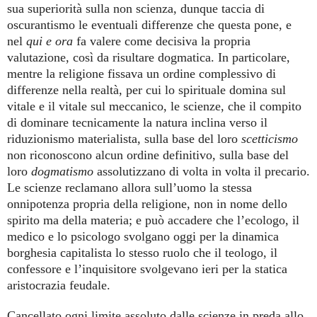
sua superiorità sulla non scienza, dunque taccia di
oscurantismo le eventuali differenze che questa pone, e
nel
qui e ora
fa valere come decisiva la propria
valutazione, così da risultare dogmatica. In particolare,
mentre la religione fissava un ordine complessivo di
differenze nella realtà, per cui lo spirituale domina sul
vitale e il vitale sul meccanico, le scienze, che il compito
di dominare tecnicamente la natura inclina verso il
riduzionismo materialista, sulla base del loro
scetticismo
non riconoscono alcun ordine definitivo, sulla base del
loro
dogmatismo
assolutizzano di volta in volta il precario.
Le scienze reclamano allora sull’uomo la stessa
onnipotenza propria della religione, non in nome dello
spirito ma della materia; e può accadere che l’ecologo, il
medico e lo psicologo svolgano oggi per la dinamica
borghesia capitalista lo stesso ruolo che il teologo, il
confessore e l’inquisitore svolgevano ieri per la statica
aristocrazia feudale.
Cancellato ogni limite assoluto dalle scienze in preda allo