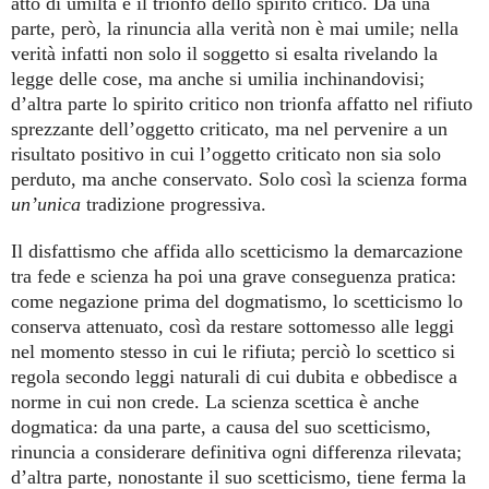
atto di umiltà e il trionfo dello spirito critico. Da una
parte, però, la rinuncia alla verità non è mai umile; nella
verità infatti non solo il soggetto si esalta rivelando la
legge delle cose, ma anche si umilia inchinandovisi;
d’altra parte lo spirito critico non trionfa affatto nel rifiuto
sprezzante dell’oggetto criticato, ma nel pervenire a un
risultato positivo in cui l’oggetto criticato non sia solo
perduto, ma anche conservato. Solo così la scienza forma
un’unica
tradizione progressiva.
Il disfattismo che affida allo scetticismo la demarcazione
tra fede e scienza ha poi una grave conseguenza pratica:
come negazione prima del dogmatismo, lo scetticismo lo
conserva attenuato, così da restare sottomesso alle leggi
nel momento stesso in cui le rifiuta; perciò lo scettico si
regola secondo leggi naturali di cui dubita e obbedisce a
norme in cui non crede. La scienza scettica è anche
dogmatica: da una parte, a causa del suo scetticismo,
rinuncia a considerare definitiva ogni differenza rilevata;
d’altra parte, nonostante il suo scetticismo, tiene ferma la