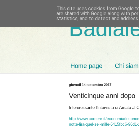
This site uses cookies from Google to 
are shared with Google along with per
statistics, and to detect and address
Badiale
Home page
Chi sia
giovedì 14 settembre 2017
Venticinque anni dopo
Intereressante l'intervista di Amato al C
http://www.corriere.it/economia/lecono
notte-lira-quel-sei-mille-5415fbc6-96d