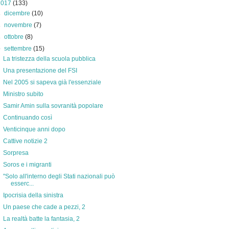
2017
(133)
►
dicembre
(10)
►
novembre
(7)
►
ottobre
(8)
▼
settembre
(15)
La tristezza della scuola pubblica
Una presentazione del FSI
Nel 2005 si sapeva già l'essenziale
Ministro subito
Samir Amin sulla sovranità popolare
Continuando così
Venticinque anni dopo
Cattive notizie 2
Sorpresa
Soros e i migranti
"Solo all'interno degli Stati nazionali può
esserc...
Ipocrisia della sinistra
Un paese che cade a pezzi, 2
La realtà batte la fantasia, 2