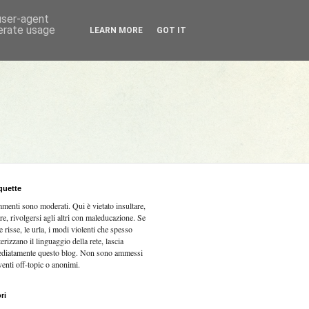
 user-agent
nerate usage
LEARN MORE
GOT IT
quette
mmenti sono moderati.
Qui è vietato insultare,
re, rivolgersi agli altri con maleducazione. Se
e risse, le urla, i modi violenti che spesso
terizzano il linguaggio della rete, lascia
diatamente questo blog. Non sono ammessi
venti off-topic o anonimi.
ri