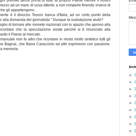
Ema
gni premier pensi prima di tutto al proprio Paese mentre il nostro
mezzo ad un mare di uova attento a non romperle finendo invece di
e che gli appartengono.
ente è il divorzio Tesoro banca d'Italia, ad un certo punto della
Mes
o alla domanda del giornalista " Dunque la svalutazione aiutò?
iglio di tornare alle monete nazionali con lo spazio che aprono alla
icordare che la speculazione esiste perché si è rinunciato alla
pasto il Paese al mercato.
manuale non fa altro che ricordare in modo molto sintetico tutti gli
he Bagnai, che Barra Caracciolo ed altri esprimono con passione.
ura memoria
Arch
►
►
►
►
►
►
►
►
►