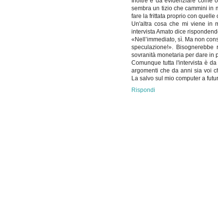
Inoltre è da evidenziare come o
sembra un tizio che cammini in 
fare la frittata proprio con quell
Un'altra cosa che mi viene in m
intervista Amato dice rispondend
«Nell’immediato, sì. Ma non cons
speculazione!». Bisognerebbe r
sovranità monetaria per dare in 
Comunque tutta l'intervista è da 
argomenti che da anni sia voi c
La salvo sul mio computer a fut
Rispondi