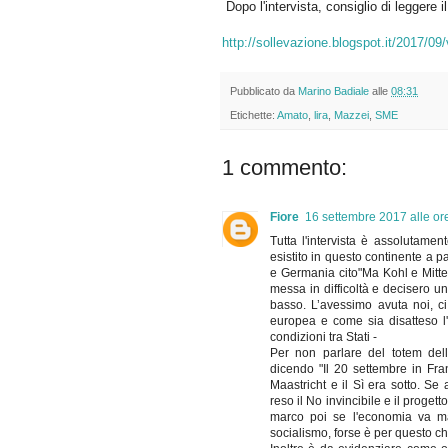
Dopo l'intervista, consiglio di leggere
http://sollevazione.blogspot.it/2017/09
Pubblicato da
Marino Badiale
alle
08:31
Etichette:
Amato
,
lira
,
Mazzei
,
SME
1 commento:
Fiore
16 settembre 2017 alle or
Tutta l'intervista è assolutame
esistito in questo continente a p
e Germania cito"Ma Kohl e Mitte
messa in difficoltà e decisero un
basso. L’avessimo avuta noi, c
europea e come sia disatteso l'a
condizioni tra Stati -
Per non parlare del totem del
dicendo "Il 20 settembre in Fran
Maastricht e il Sì era sotto. Se
reso il No invincibile e il proget
marco poi se l'economia va mal
socialismo, forse è per questo ch