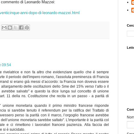
 il commento di Leonardo Mazzei:
/venticinque-anni-dopo-di-leonardo-mazzei.html
Cerc
Letto
e 09:54
nte rivelatrice e non fa altro che evidenziare quello che è sempre
arte il periodo dell'impero romano, l'assoluta preminenza di Francia
rrand si erano già messi d’accordo: la Francia non doveva essere
 allargamento delle oscillazioni dello Sme del 15% verso l’alto o il
i avrebbe salvato" e questo la dice lunga sul concetto di unione
rt. 11 della ns. Costituzione che recita in un passo - a parità di
l' unione monetaria quando il primo ministro francese risponde
Cont
cia si sarebbe tenuto il referendum per la ratifica del Trattato di
 avessero perso la parità con il marco, l’orgoglio francese avrebbe
No
to dell’unione monetaria sarebbe saltato". L'importante è la parità col
e e ci rimettono i lavoratori francesi pazienza. Alla faccia del
e si è suicidato.