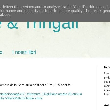
deliver its services and to analyze traffic. Your IP address and
formance and security metrics to ensure quality of service, ge
 abuse.
 & Tringali
mo
I nostri libri
Neti
I co
grida
ami l
orriere della Sera sulla crisi dello SME, 25 anni fa:
carat
imme
mia/personaggi/17_settembre_11/giuliano-amato-25-anni-la-
inter
1-11e7-8f2d-841610cb6f6e.shtml
Auto