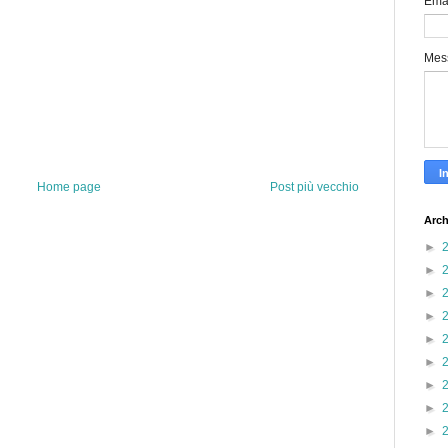
Ema
Mes
Home page
Post più vecchio
Arch
►
►
►
►
►
►
►
►
►