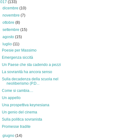
2017
(133)
►
dicembre
(10)
►
novembre
(7)
►
ottobre
(8)
►
settembre
(15)
►
agosto
(15)
▼
luglio
(11)
Poesie per Massimo
Emergenza siccità
Un Paese che sta cadendo a pezzi
La sovranità ha ancora senso
Sulla decadenza della scuola nel
neoliberismo (P.D...
Come si cambia....
Un appello
Una prospettiva keynesiana
Un genio del cinema
Sulla politica sovranista
Promesse tradite
►
giugno
(14)