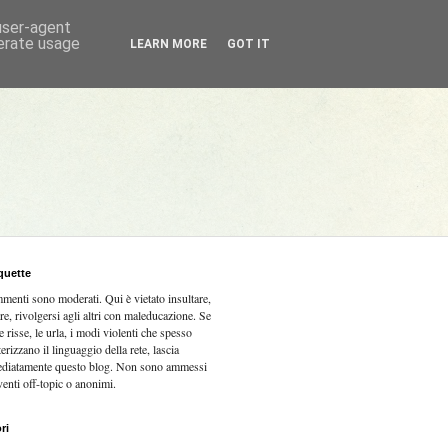
 user-agent
nerate usage
LEARN MORE
GOT IT
quette
mmenti sono moderati.
Qui è vietato insultare,
re, rivolgersi agli altri con maleducazione. Se
e risse, le urla, i modi violenti che spesso
terizzano il linguaggio della rete, lascia
diatamente questo blog. Non sono ammessi
venti off-topic o anonimi.
ri