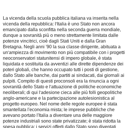
La vicenda della scuola pubblica italiana va inserita nella
vicenda
della repubblica: l
'
Italia è uno Stato non ancora
emancipato dalla sconfitta nella seconda guerra mondiale,
dunque a sovranità più o meno strettamente limitata dalle
potenze vincitrici, cioè dagli Stati Uniti e dalla Gran
Bretagna. Negli anni '90 la sua classe dirigente, abituata a
un
'
ampiezza di movimento non più compatibile con i progetti
neoconservatori statunitensi di impero globale, è stata
liquidata e sostituita da avventizi alle dirette dipendenze dei
poteri globali, che hanno occupato tutti i posti di gestione,
dallo Stato alle banche, dai partiti ai sindacati, dai giornali ai
pulpiti. Compito di questi proconsoli era la rinuncia a ogni
sovranità dello Stato e l
'
attuazione di politiche economiche
neoliberali; di qui l
'
adesione cieca alle più folli geopolitiche
anglo-americane e la partecipazione autolesionistica al
progetto europeo. Nel nome delle regole europee è stata
smantellata l'economia mista; le imprese pubbliche che
avevano portato l'Italia a diventare una delle maggiore
potenze industriali sono state privatizzate; è stata ridotta la
spesa pubblica; i servizi offerti dallo Stato sono diventati