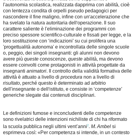
l'autonomia scolastica, realizzata dapprima con abilità, cioè
con lentezza condita di orpelli pseudo pedagogici per
nascondere il fine maligno, infine con un
'
accelerazione che
ha svelato la natura autoritaria dell
'
operazione. Il suo
carattere saliente è l'eliminazione dei programmi con
preciso spessore scientifico-culturale e fissati per legge, e la
loro sostituzione con ‘indicazioni’ su cui prolifera una
'progettualità autonoma' e incontrollata delle singole scuole
o, peggio, dei singoli insegnanti: gli alunni non devono
avere più
queste
conoscenze,
queste
abilità, ma devono
essere coinvolti come protagonisti in attività progettate da
insegnanti
animatori
. Il controllo della validità formativa delle
attività è attuato a livello di
procedura
non a livello di
risultato
, perché questo è determinato ad arbitrio
dell'insegnante o dell
'
istituto, e consiste in ‘competenze’
generiche slegate dai contenuti disciplinari.
Le definizioni fumose e inconcludenti delle competenze
sono rivelatrici delle intenzioni nichiliste di chi ha riformato
2
la scuola pubblica negli ultimi vent’anni
.
M. Ambel
si
esprimeva così: «Per competenza si intende, in un contesto