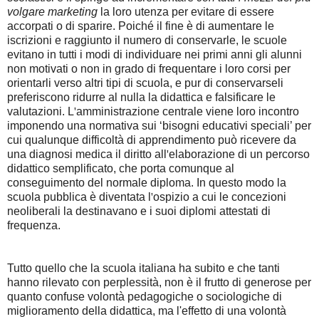
volgare marketing
la loro utenza per evitare di essere
accorpati o di sparire. Poiché il fine è di aumentare le
iscrizioni e raggiunto il numero di conservarle, le scuole
evitano in tutti i modi di individuare nei primi anni gli alunni
non motivati o non in grado di frequentare i loro corsi per
orientarli verso altri tipi di scuola, e pur di conservarseli
preferiscono ridurre al nulla la didattica e falsificare le
valutazioni. L
'
amministrazione centrale viene loro incontro
imponendo una normativa sui ‘bisogni educativi speciali’ per
cui qualunque difficoltà di apprendimento può ricevere da
una diagnosi medica il diritto all
'
elaborazione di un percorso
didattico semplificato, che porta comunque al
conseguimento del normale diploma. In questo modo la
scuola pubblica è diventata l
'
ospizio a cui le concezioni
neoliberali la destinavano e i suoi diplomi attestati di
frequenza.
Tutto quello che la scuola italiana ha subito e che tanti
hanno rilevato con perplessità, non è il frutto di generose per
quanto confuse volontà pedagogiche o sociologiche di
miglioramento della didattica, ma l'effetto di una volontà