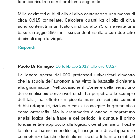
Identico risultato con il problema seguente.
Mille decimetri cubi di olio di oliva contengono una massa di
circa 0,915 tonnellate. Calcolare quanti kg di olio di oliva
sono contenuti in un fusto cilindrico alto 75 cm avente una
base di raggio 350 mm, scrivendo il risultato con due cifre
decimali dopo la virgola.
Rispondi
Paolo Di Remigio
10 febbraio 2017 alle ore 08:24
La lettera aperta dei 600 professori universitari dimostra
che la scuola dell'autonomia ha vinto la battaglia dichiarata
alla grammatica. Nell'occasione il 'Corriere della sera', uno
dei complici più servizievoli di chi ha perpetrato lo scempio
dell'Italia, ha offerto un piccolo manuale sui più comuni
dubbi ortografici, rivelando così di concepire la grammatica
come ortografia. Ma la grammatica è anche e soprattutto
analisi logica della frase e del periodo, è dunque il primo
fondamentale approccio alla logica, cioè al pensiero. Poiché
le riforme hanno impedito agli insegnanti di sviluppare le
competenze logiche degli alunni, poiché li hanno spinti ad