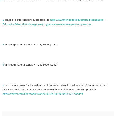
2
Traggo le due citazioni successive da
http://www.mondadorieducation.it/Mondadori-
Education/MeandYou/Insegnare-programmare-e-valutare-per-competenze
.
3
In
«Progettare la scuola», n. 3, 2000, p. 32.
4
I
n «Progettare la scuola», n. 4, 2000, p. 42.
5
Così cinguettava l'ex Presidente del Consiglio: «Nostre battaglie in UE non erano per
l'interesse dell'Italia, ma perché ritenevamo fossero interesse dell'Europa». Cfr.
https://twitter.com/pdnetwork/status/747357069586608128?lang=it