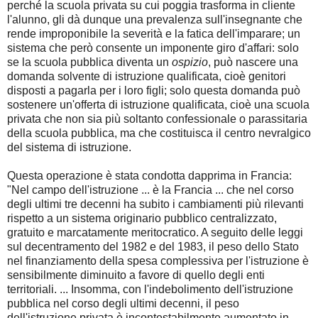
perché la scuola privata su cui poggia trasforma in cliente
l'alunno, gli dà dunque una prevalenza sull'insegnante che
rende improponibile la severità e la fatica dell'imparare; un
sistema che però consente un imponente giro d'affari: solo
se la scuola pubblica diventa un
ospizio
, può nascere una
domanda solvente di istruzione qualificata, cioè genitori
disposti a pagarla per i loro figli; solo questa domanda può
sostenere un'offerta di istruzione qualificata, cioè una scuola
privata che non sia più soltanto confessionale o parassitaria
della scuola pubblica, ma che costituisca il centro nevralgico
del sistema di istruzione.
Questa operazione è stata condotta dapprima in Francia:
"Nel campo dell'istruzione ... è la Francia ... che nel corso
degli ultimi tre decenni ha subito i cambiamenti più rilevanti
rispetto a un sistema originario pubblico centralizzato,
gratuito e marcatamente meritocratico. A seguito delle leggi
sul decentramento del 1982 e del 1983, il peso dello Stato
nel finanziamento della spesa complessiva per l'istruzione è
sensibilmente diminuito a favore di quello degli enti
territoriali. ... Insomma, con l'indebolimento dell'istruzione
pubblica nel corso degli ultimi decenni, il peso
dell'istruzione privata è incontestabilmente aumentato in