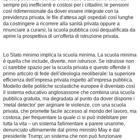
sempre più inefficienti e costosi per i cittadini; le pensioni
così ridimensionate da dover essere integrate con la
previdenza privata, le file d
'
attesa agli ospedali così lunghe
da costringere a ricorrere alla sanità privata oppure a
rinunciare a curarsi, la scuola pubblica così dequalificata da
aprire la prospettiva di un
'
offerta di istruzione privata.
Lo Stato minimo implica la scuola minima. La scuola minima
è quella che include, diverte,
non
istruisce
. Se istruisse non
ci sarebbe spazio per la scuola privata e questo offende il
primo articolo di fede dell'ideologia neoliberale: la superiore
efficienza dell'impresa privata rispetto all'impresa pubblica.
Modello delle politiche scolastiche europee è diventato così
il sistema educativo anglosassone che combina una scuola
pubblica gratuita, ma degradata al punto da dover disporre i
'metal detector' per arginare le violenze, con una scuola
privata, che promette facile accesso al mondo del lavoro, ma
costosa, per frequentare la quale ci si può indebitare per
tutta la vita – un sistema fallimentare a parere unanime,
denunciato ultimamente dal primo ministro May e dal
presidente Trump; un sistema che non può funzionare