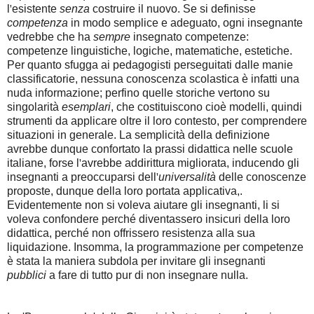
l
'
esistente
senza
costruire il nuovo. Se si definisse
competenza
in modo semplice e adeguato, ogni insegnante
vedrebbe che ha
sempre
insegnato competenze:
competenze linguistiche, logiche, matematiche, estetiche.
Per quanto sfugga ai pedagogisti perseguitati dalle manie
classificatorie, nessuna conoscenza scolastica è infatti una
nuda informazione; perfino quelle storiche vertono su
singolarità
esemplari
, che costituiscono cioè modelli, quindi
strumenti da applicare oltre il loro contesto, per comprendere
situazioni in generale. La semplicità della definizione
avrebbe dunque confortato la prassi didattica nelle scuole
italiane, forse l
'
avrebbe addirittura migliorata, inducendo gli
insegnanti a preoccuparsi dell
'
universalità
delle conoscenze
proposte, dunque della loro portata applicativa,.
Evidentemente non si voleva aiutare gli insegnanti, li si
voleva confondere perché diventassero insicuri della loro
didattica, perché non offrissero resistenza alla sua
liquidazione. Insomma, la programmazione per competenze
è stata la maniera subdola per invitare gli insegnanti
pubblici
a fare di tutto pur di non insegnare nulla.