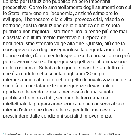
La lotta per l
'
istruzione pubblica ha però importanti
prospettive. Come lo smantellamento degli strumenti con cui
lo Stato interviene nell'economia, anziché stimolare lo
sviluppo, il benessere e la civiltà, provoca crisi, miseria e
barbarie, così la distruzione della didattica della scuola
pubblica non migliora l
'
istruzione, ma la rende più che mai
classista e culturalmente miserevole. L'epoca del
neoliberalismo sfrenato volge alla fine. Questo, più che la
consapevolezza degli insegnanti sulla degradazione che
hanno subito, dà elementi di speranza. La rinascita non può
però avvenire senza l'impegno soggettivo di illuminazione
delle coscienze. Si tratta dunque di smascherare tutto ciò
che è accaduto nella scuola dagli anni '80 in poi
interpretandolo alla luce del progetto di privatizzazione della
società, di constatarne le conseguenze devastanti, di
ripudiarlo, tenendo ferma la necessità di una scuola
pubblica che offra a tutti, secondo le loro capacità
intellettuali, la preparazione teorica e che conservi al suo
interno l'istruzione di eccellenza per tutti i meritevoli a
prescindere dalle condizioni sociali di provenienza.
1
Barba-Pivetti,
La scomparsa della sinistra in Europa
, Imprimatur, 2016, pp.163 sgg.