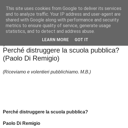
This site uses cookies from Google to deliver its services
Badiale & Tringali
and to analyze traffic. Your IP address and user-agent are
shared with Google along with performance and security
metrics to ensure quality of service, generate usage
statistics, and to detect and address abuse.
▼
LEARN MORE
GOT IT
giovedì 9 febbraio 2017
Perché distruggere la scuola pubblica?
(Paolo Di Remigio)
(Riceviamo e volentieri pubblichiamo. M.B.)
Perché distruggere la scuola pubblica?
Paolo Di Remigio