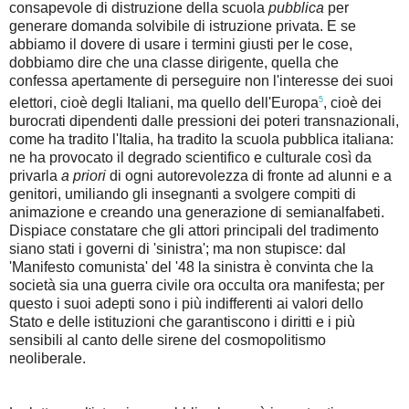
consapevole di distruzione della scuola
pubblica
per
generare domanda solvibile di istruzione privata. E se
abbiamo il dovere di usare i termini giusti per le cose,
dobbiamo dire che una classe dirigente, quella che
confessa apertamente di perseguire non l'interesse dei suoi
5
elettori, cioè degli Italiani, ma quello dell'Europa
, cioè dei
burocrati dipendenti dalle pressioni dei poteri transnazionali,
come ha tradito l'Italia, ha tradito la scuola pubblica italiana:
ne ha provocato il degrado scientifico e culturale così da
privarla
a priori
di ogni autorevolezza di fronte ad alunni e a
genitori, umiliando gli insegnanti a svolgere compiti di
animazione e creando una generazione di semianalfabeti.
Dispiace constatare che gli attori principali del tradimento
siano stati i governi di 'sinistra'; ma non stupisce: dal
'Manifesto comunista' del '48 la sinistra è convinta che la
società sia una guerra civile ora occulta ora manifesta; per
questo i suoi adepti sono i più indifferenti ai valori dello
Stato e delle istituzioni che garantiscono i diritti e i più
sensibili al canto delle sirene del cosmopolitismo
neoliberale.