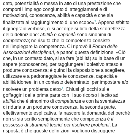
dato, potenzialità o messa in atto di una prestazione che
comporti l’impiego congiunto di atteggiamenti e di
motivazioni, conoscenze, abilità e capacità e che sia
3
finalizzata al raggiungimento di uno scopo»
. Appena sfoltito
il ginepraio verboso, ci si accorge subito della scorrettezza
della definizione:
abilità
e
capacità
sono sinonimi di
competenza
; ne risulta che la competenza consiste
nell'impiegare la competenza. Ci riprovò il
Forum delle
Associazioni disciplinari
, e partorì questa definizione:
«
Ciò
che, in un contesto dato, si sa fare (abilità) sulla base di un
sapere (conoscenze), per raggiungere l’obiettivo atteso e
produrre conoscenza; è quindi la disposizione a scegliere,
utilizzare e a padroneggiare le conoscenze, capacità e
abilità idonee, in un contesto determinato, per impostare e/o
4
risolvere un problema dato»
. Chiusi gli occhi sulle
goffaggini della prima parte con il suo ricorso illecito ad
abilità
che è sinonimo di
competenza
e con la sventatezza
di ridurla a un produrre conoscenza, la seconda parte,
effettivamente esplicativa, fa nascere la domanda del perché
non si sia scritto semplicemente che competenza è
il
possesso di strumenti teorici per risolvere problemi
. La
risposta è che queste definizioni vogliono distruggere