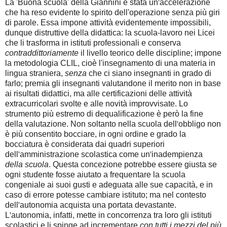
La 'Buona scuola' della Giannini è stata un
'
accelerazione
che ha reso evidente lo spirito dell'operazione senza più giri
di parole. Essa impone attività evidentemente impossibili,
dunque distruttive della didattica: la scuola-lavoro nei Licei
che li trasforma in istituti professionali e conserva
contraddittoriamente
il livello teorico delle discipline; impone
la metodologia CLIL, cioè l'insegnamento di una materia in
lingua straniera,
senza
che ci siano insegnanti in grado di
farlo; premia gli insegnanti valutandone il merito non in base
ai risultati didattici, ma alle certificazioni delle attività
extracurricolari svolte e alle novità improvvisate. Lo
strumento più estremo di dequalificazione è però la fine
della valutazione. Non soltanto nella scuola dell
'
obbligo non
è più consentito bocciare, in ogni ordine e grado la
bocciatura è considerata dai quadri superiori
dell
'
amministrazione scolastica come un
'
inadempienza
della scuola
. Questa concezione potrebbe essere giusta se
ogni studente fosse aiutato a frequentare la scuola
congeniale ai suoi gusti e adeguata alle sue capacità, e in
caso di errore potesse cambiare istituto; ma nel contesto
dell
'
autonomia acquista una portata devastante.
L
'
autonomia, infatti, mette in concorrenza tra loro gli istituti
scolastici e li spinge ad incrementare
con tutti i mezzi del più