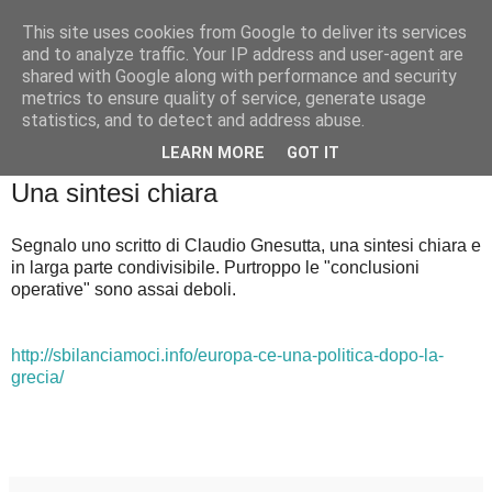
This site uses cookies from Google to deliver its services
Badiale & Tringali
and to analyze traffic. Your IP address and user-agent are
shared with Google along with performance and security
metrics to ensure quality of service, generate usage
statistics, and to detect and address abuse.
▼
LEARN MORE
GOT IT
venerdì 18 dicembre 2015
Una sintesi chiara
Segnalo uno scritto di Claudio Gnesutta, una sintesi chiara e
in larga parte condivisibile. Purtroppo le "conclusioni
operative" sono assai deboli.
http://sbilanciamoci.info/europa-ce-una-politica-dopo-la-
grecia/