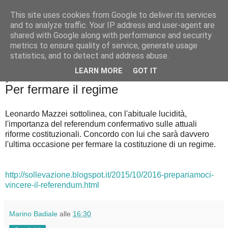
This site uses cookies from Google to deliver its services
Badiale & Tringali
and to analyze traffic. Your IP address and user-agent are
shared with Google along with performance and security
metrics to ensure quality of service, generate usage
statistics, and to detect and address abuse.
▼
LEARN MORE
GOT IT
giovedì 8 ottobre 2015
Per fermare il regime
Leonardo Mazzei sottolinea, con l'abituale lucidità,
l'importanza del referendum confermativo sulle attuali
riforme costituzionali. Concordo con lui che sarà davvero
l'ultima occasione per fermare la costituzione di un regime.
http://sollevazione.blogspot.it/2015/10/2016-prepariamoci-
vincere-il-referendum.html
Marino Badiale
alle
16:30