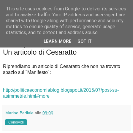
This site uses cookies from Google to deliver its services
Badiale & Tringali
and to analyze traffic. Your IP address and user-agent are
shared with Google along with performance and security
metrics to ensure quality of service, generate usage
statistics, and to detect and address abuse.
▼
LEARN MORE
GOT IT
martedì 14 luglio 2015
Un articolo di Cesaratto
Riprendiamo un articolo di Cesaratto che non ha trovato
spazio sul "Manifesto":
http://politicaeconomiablog.blogspot.it/2015/07/post-su-
asimmetrie.html#more
Marino Badiale
alle
09:06
Condividi